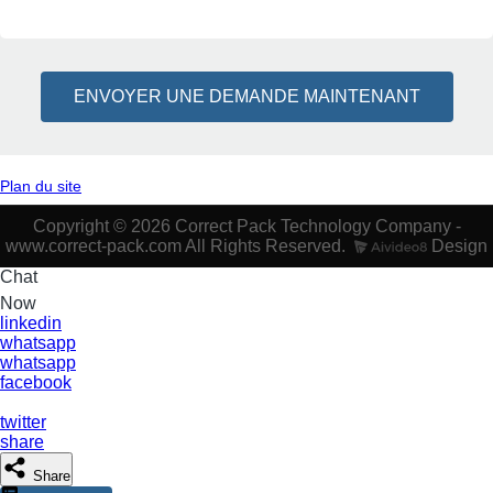
ENVOYER UNE DEMANDE MAINTENANT
Plan du site
Copyright © 2026 Correct Pack Technology Company -
www.correct-pack.com All Rights Reserved.
Design
Chat
Now
linkedin
whatsapp
whatsapp
facebook
twitter
share
Share