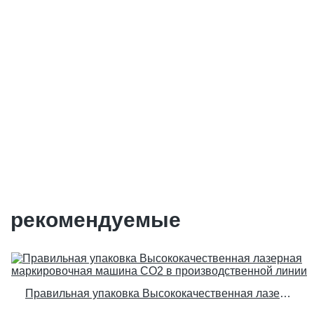
Изготовленный на заказ
оптоволоконный лазерный
принтер мощностью 50 Вт для
сельского хозяйства
Производитель | Правильный
пакет
рекомендуемые
Правильная упаковка Высококачественная лазерная маркировочная машина CO2 в производственной линии