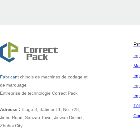
Pr
Imp
Ma
Imp
Fabricant
chinois
de machines de codage et
de marquage
Imp
Entreprise de technologie Correct Pack
Imp
Tél
Adresse :
Étage 3, Bâtiment 1, No. 728,
Co
Jinhu Road, Sanzao Town, Jinwan District,
Zhuhai City