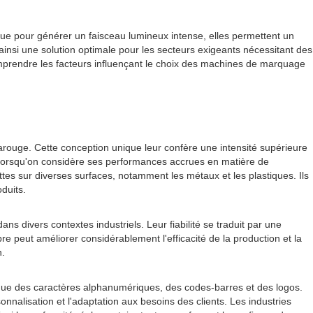
ique pour générer un faisceau lumineux intense, elles permettent un
ainsi une solution optimale pour les secteurs exigeants nécessitant des
comprendre les facteurs influençant le choix des machines de marquage
arouge. Cette conception unique leur confère une intensité supérieure
t lorsqu'on considère ses performances accrues en matière de
es sur diverses surfaces, notamment les métaux et les plastiques. Ils
duits.
ns divers contextes industriels. Leur fiabilité se traduit par une
e peut améliorer considérablement l'efficacité de la production et la
n.
s que des caractères alphanumériques, des codes-barres et des logos.
onnalisation et l'adaptation aux besoins des clients. Les industries