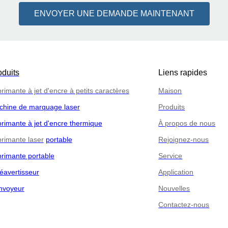
ENVOYER UNE DEMANDE MAINTENANT
oduits
Liens rapides
rimante à jet d'encre à petits caractères
Maison
chine de marquage laser
Produits
rimante à jet d'encre thermique
À propos de nous
rimante laser
portable
Rejoignez-nous
rimante portable
Service
éavertisseur
Application
nvoyeur
Nouvelles
Contactez-nous