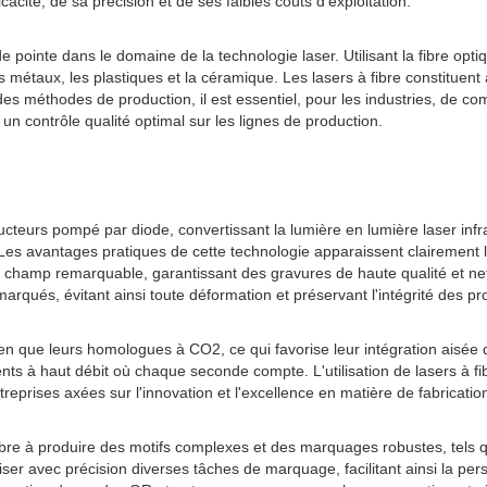
acité, de sa précision et de ses faibles coûts d'exploitation.
pointe dans le domaine de la technologie laser. Utilisant la fibre opt
étaux, les plastiques et la céramique. Les lasers à fibre constituent 
des méthodes de production, il est essentiel, pour les industries, de 
 un contrôle qualité optimal sur les lignes de production.
cteurs pompé par diode, convertissant la lumière en lumière laser infr
. Les avantages pratiques de cette technologie apparaissent clairemen
 champ remarquable, garantissant des gravures de haute qualité et nett
qués, évitant ainsi toute déformation et préservant l'intégrité des pro
en que leurs homologues à CO2, ce qui favorise leur intégration aisée da
ts à haut débit où chaque seconde compte. L'utilisation de lasers à fibr
treprises axées sur l'innovation et l'excellence en matière de fabricatio
fibre à produire des motifs complexes et des marquages ​​robustes, tel
iser avec précision diverses tâches de marquage, facilitant ainsi la pers