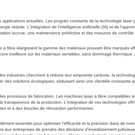
 applications actuelles. Les progrès constants de la technologie lase
e réduite. L'intégration de l'intelligence artificielle (IA) et de l'app
ation accrue, une maintenance prédictive et des mesures de contrôle q
rs à fibre élargissent la gamme des matériaux pouvant être marqués eff
ore meilleure sur les matériaux sensibles, sans dommage thermique, ce q
 industries cherchent à réduire leur empreinte carbone, la technologie 
r des solutions écologiques, séduisant ainsi une clientèle croissante qu
s processus de fabrication. Les machines laser à fibre compatibles avec l
la transparence de la production. L'intégration de ces technologies offri
dies et à des boucles de rétroaction performantes.
ément essentiel pour optimiser l'efficacité et la précision dans de nom
ra aux entreprises de prendre des décisions d'investissement judicieus