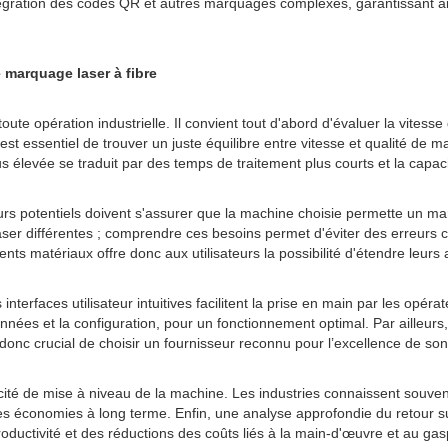
intégration des codes QR et autres marquages ​​complexes, garantissant a
 marquage laser à fibre
ute opération industrielle. Il convient tout d'abord d'évaluer la vitess
 essentiel de trouver un juste équilibre entre vitesse et qualité de ma
us élevée se traduit par des temps de traitement plus courts et la capa
urs potentiels doivent s'assurer que la machine choisie permette un mar
aser différentes ; comprendre ces besoins permet d'éviter des erreurs
ents matériaux offre donc aux utilisateurs la possibilité d'étendre leurs 
interfaces utilisateur intuitives facilitent la prise en main par les opér
nées et la configuration, pour un fonctionnement optimal. Par ailleurs,
donc crucial de choisir un fournisseur reconnu pour l’excellence de son s
pacité de mise à niveau de la machine. Les industries connaissent souve
s économies à long terme. Enfin, une analyse approfondie du retour sur
oductivité et des réductions des coûts liés à la main-d'œuvre et au gas