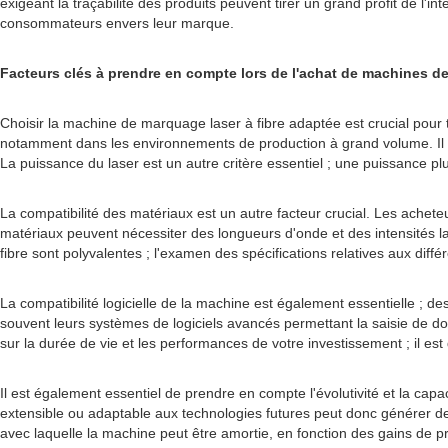
exigeant la traçabilité des produits peuvent tirer un grand profit de l'
consommateurs envers leur marque.
Facteurs clés à prendre en compte lors de l'achat de machines de
Choisir la machine de marquage laser à fibre adaptée est crucial pour to
notamment dans les environnements de production à grand volume. Il est
La puissance du laser est un autre critère essentiel ; une puissance pl
La compatibilité des matériaux est un autre facteur crucial. Les achete
matériaux peuvent nécessiter des longueurs d'onde et des intensités l
fibre sont polyvalentes ; l'examen des spécifications relatives aux différ
La compatibilité logicielle de la machine est également essentielle ; des 
souvent leurs systèmes de logiciels avancés permettant la saisie de don
sur la durée de vie et les performances de votre investissement ; il est 
Il est également essentiel de prendre en compte l'évolutivité et la ca
extensible ou adaptable aux technologies futures peut donc générer de
avec laquelle la machine peut être amortie, en fonction des gains de pr