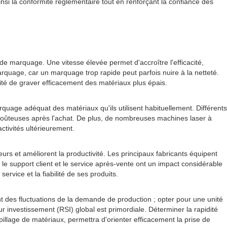
insi la conformité réglementaire tout en renforçant la confiance des
e de marquage. Une vitesse élevée permet d'accroître l'efficacité,
rquage, car un marquage trop rapide peut parfois nuire à la netteté.
cité de graver efficacement des matériaux plus épais.
quage adéquat des matériaux qu'ils utilisent habituellement. Différents
 coûteuses après l'achat. De plus, de nombreuses machines laser à
activités ultérieurement.
ateurs et améliorent la productivité. Les principaux fabricants équipent
 le support client et le service après-vente ont un impact considérable
ervice et la fiabilité de ses produits.
nt des fluctuations de la demande de production ; opter pour une unité
 investissement (RSI) global est primordiale. Déterminer la rapidité
pillage de matériaux, permettra d'orienter efficacement la prise de