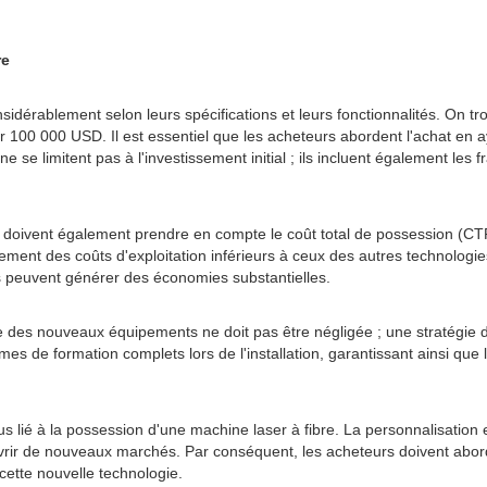
re
nsidérablement selon leurs spécifications et leurs fonctionnalités. O
 000 USD. Il est essentiel que les acheteurs abordent l'achat en ayant
 se limitent pas à l'investissement initial ; ils incluent également les 
s doivent également prendre en compte le coût total de possession (CTP),
lement des coûts d'exploitation inférieurs à ceux des autres technologi
s peuvent générer des économies substantielles.
nce des nouveaux équipements ne doit pas être négligée ; une stratégie d
es de formation complets lors de l'installation, garantissant ainsi q
nus lié à la possession d'une machine laser à fibre. La personnalisation 
ouvrir de nouveaux marchés. Par conséquent, les acheteurs doivent abor
cette nouvelle technologie.