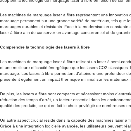
adoptent la technologie de marquage laser à fibre en raison de son effic
Les machines de marquage laser à fibre représentent une innovation de 
marquage permanent sur une grande variété de matériaux, tels que les m
marquages ​​durables et résistants. Face à la modernisation constante 
laser à fibre afin de conserver un avantage concurrentiel et de garantir
Comprendre la technologie des lasers à fibre
Les machines de marquage laser à fibre utilisent un laser à semi-condu
et une meilleure efficacité énergétique que les lasers CO2 classiques
marquage. Les lasers à fibre permettent d'atteindre une profondeur de
présentent également un impact thermique minimal sur les matériaux mar
De plus, les lasers à fibre sont compacts et nécessitent moins d'entreti
réduction des temps d'arrêt, un facteur essentiel dans les environnemen
qualité des produits, ce qui en fait le choix privilégié de nombreuses en
Un autre aspect crucial réside dans la capacité des machines laser à 
Grâce à une intégration logicielle avancée, les utilisateurs peuvent réal