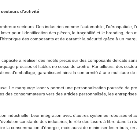
secteurs d'activité
mbreux secteurs. Des industries comme l'automobile, l'aérospatiale, l'é
aser pour l'identification des pièces, la traçabilité et le branding, des 
r l'historique des composants et de garantir la sécurité grâce à un marqu
a capacité à réaliser des motifs précis sur des composants délicats san
age précises et fiables ne cesse de croître. Par ailleurs, des secteur
utions d'emballage, garantissant ainsi la conformité à une multitude de 
e luxe. Le marquage laser y permet une personnalisation poussée de prod
ces des consommateurs vers des articles personnalisés, les entreprises 
tion industrielle. Leur intégration avec d'autres systèmes robotisés et 
l'évolution constante des industries, le rôle des lasers à fibre dans la
re la consommation d'énergie, mais aussi de minimiser les rebuts, en ac