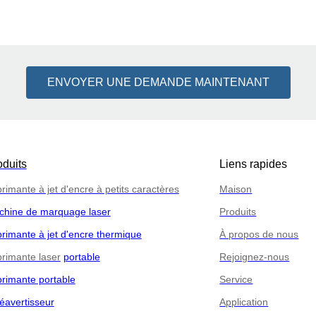
ENVOYER UNE DEMANDE MAINTENANT
oduits
Liens rapides
rimante à jet d'encre à petits caractères
Maison
chine de marquage laser
Produits
rimante à jet d'encre thermique
À propos de nous
rimante laser
portable
Rejoignez-nous
rimante portable
Service
éavertisseur
Application