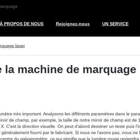
 marquage
À PROPOS DE NOUS
Rejoignez-nous
UN SERVICE
rquage laser
e la machine de marquage 
ètre très important. Analysons les différents paramètres dans le par
e miroir de champ, par exemple, la taille de notre miroir de champ est d
 X. C'est la direction visuelle. On peut d'abord dessiner un texte pui
i est généralement fourni par le fabricant. Si nous ne l'avons pas, nous 
 centre du galvanomètre, ce qui signifie que la lumière rouge reviendra d