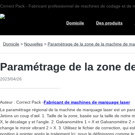
Correct Pack - Fabricant professionnel de machines de codage et de
Domicile
Des produits
Domicile
>
Nouvelles
>
Paramétrage de la zone de la machine de ma
Paramétrage de la zone d
2023/04/26
Auteur : Correct Pack -
Fabricant de machines de marquage laser
Le paramétrage régional de la machine de marquage laser est un param
Jetons un coup d'œil. 1. Taille de la zone, basée sur la taille de notr
X, le décalage y et l'angle. 2. Galvanomètre 1 = X et Galvanomètre 2 =
change le miroir vibrant 2 = X. 3. Utilisez le fichier de correction, qu
position à pointer après le traitement Ici, nous le définissons comme le