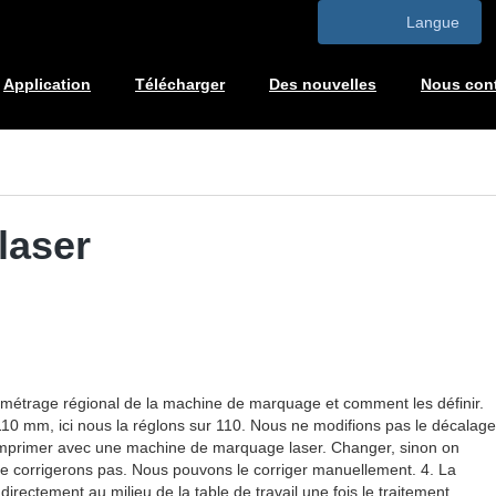
Langue
Application
Télécharger
Des nouvelles
Nous cont
laser
amétrage régional de la machine de marquage et comment les définir.
e 110 mm, ici nous la réglons sur 110. Nous ne modifions pas le décalage
s l'imprimer avec une machine de marquage laser. Changer, sinon on
ne le corrigerons pas. Nous pouvons le corriger manuellement. 4. La
irectement au milieu de la table de travail une fois le traitement