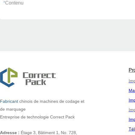
*
Contenu
Pr
Imp
Ma
Imp
Fabricant
chinois
de machines de codage et
de marquage
Imp
Entreprise de technologie Correct Pack
Imp
Tél
Adresse :
Étage 3, Bâtiment 1, No. 728,