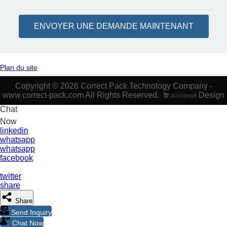
ENVOYER UNE DEMANDE MAINTENANT
Plan du site
Copyright © 2026 Correct Pack Technology Company -
www.correct-pack.com All Rights Reserved.
Design
Chat
Now
linkedin
whatsapp
whatsapp
facebook
twitter
share
Share
Send Inquiry
Chat Now