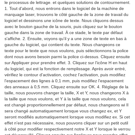
le processus de lettrage. et quelques solutions de contournement.
1. Tout d'abord, nous entrons dans le logiciel de la machine de
marquage laser, trouvons le côté gauche de la zone de travail du
logiciel et dessinons une icône de texte. Nous cliquons dessus
avec le bouton gauche de la souris, puis cliquez sur le bouton
gauche dans la zone de travail. À ce stade, le texte par défaut
s'affiche. 2. Ensuite, voyons qu'il y a une zone de texte en bas à
gauche du logiciel, qui contient du texte. Nous changeons ce
texte pour le texte que nous voulons, puis sélectionnons la police
dont nous avons besoin parmi la police ci-dessus. Cliquez ensuite
sur Appliquer pour prendre effet. 3. Cliquez sur l'icône H en haut
du logiciel, qui est la fonction de remplissage. Après avoir entré,
vérifiez le contour d'activation, cochez l'activation, puis modifiez
l'espacement des lignes à 0,1 mm, puis modifiez l'espacement
des anneaux à 0,5 mm. Cliquez ensuite sur OK. 4. Réglage de la
taille, nous pouvons changer la taille, X et Y, nous changeons X à
la taille que nous voulons, et Y à la taille que nous voulons, cela
est changé proportionnellement par défaut, nous changeons wi Il
sera changé automatiquement lorsque vous changez ex, et Y
seront modifiés automatiquement lorsque vous modifiez ex. Si cet
effet n'est pas nécessaire, nous pouvons cliquer sur un petit outil
à côté pour modifier respectivement notre X et Y lorsque le verrou