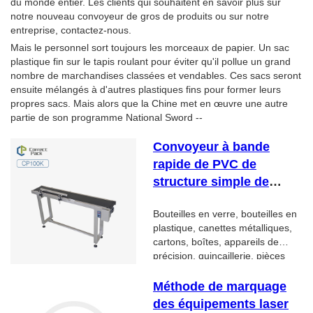
du monde entier. Les clients qui souhaitent en savoir plus sur
notre nouveau convoyeur de gros de produits ou sur notre
entreprise, contactez-nous.
Mais le personnel sort toujours les morceaux de papier. Un sac
plastique fin sur le tapis roulant pour éviter qu'il pollue un grand
nombre de marchandises classées et vendables. Ces sacs seront
ensuite mélangés à d'autres plastiques fins pour former leurs
propres sacs. Mais alors que la Chine met en œuvre une autre
partie de son programme National Sword --
Convoyeur à bande
rapide de PVC de
structure simple de
règlement simple
Bouteilles en verre, bouteilles en
automatique de paquet
plastique, canettes métalliques,
correct
cartons, boîtes, appareils de
précision, quincaillerie, pièces
automobiles, appareils
électriques basse tension, etc.
Méthode de marquage
des équipements laser