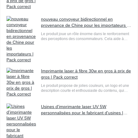
nouveau convoyeur bidirectionnel en
provenance de Chine pour les importateurs |
Pack correct
Le produit joue un rôle énorme dans le renforcement
des perceptions des consommateurs. Cela aide à
déterminer la façon dont les consommateurs
expérimentent un article.
Imprimante laser à fibre 30w en gros à prix de
gros | Pack correct
Le produit propose de jolies couleurs, un logo et une
description courte et enthousiaste du contenu, qui
attireront grandement l'attention des consommateurs
en quelques secondes.
Usines d'imprimante laser UV 5W
personnalisées pour le fabricant d'usines |
Pack correct